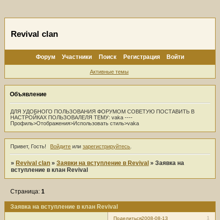
Revival clan
Форум
Участники
Поиск
Регистрация
Войти
Активные темы
Объявление
ДЛЯ УДОБНОГО ПОЛЬЗОВАНИЯ ФОРУМОМ СОВЕТУЮ ПОСТАВИТЬ В
НАСТРОЙКАХ ПОЛЬЗОВАЛЕЛЯ ТЕМУ: vaka ----
Профиль>Отображения>Использовать стиль>vaka
Привет, Гость!
Войдите
или
зарегистрируйтесь
.
»
Revival clan
»
Заявки на вступление в Revival
»
Заявка на
вступление в клан Revival
Страница:
1
Заявка на вступление в клан Revival
1
Поделиться
2008-08-13