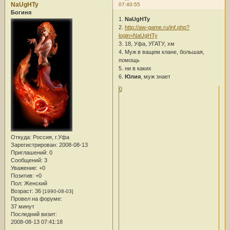
NaUgHTy
07:40:55
Богиня
1.
NaUgHTy
2.
http://aw-game.ru/inf.php?
login=NaUgHTy
3. 18, Уфа, УГАТУ, хм
4. Муж в ващем клане, большая,
помощь
5. ни в каких
6.
Юлия
, муж знает
0
Откуда:
Россия, г.Уфа
Зарегистрирован
: 2008-08-13
Приглашений:
0
Сообщений:
3
Уважение:
+0
Позитив:
+0
Пол:
Женский
Возраст:
36
[1990-08-03]
Провел на форуме:
37 минут
Последний визит:
2008-08-13 07:41:18