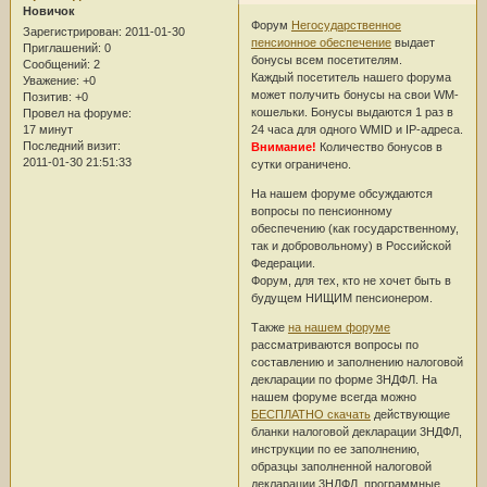
Новичок
Форум
Негосударственное
Зарегистрирован
: 2011-01-30
пенсионное обеспечение
выдает
Приглашений:
0
бонусы всем посетителям.
Сообщений:
2
Каждый посетитель нашего форума
Уважение:
+0
может получить бонусы на свои WM-
Позитив:
+0
кошельки. Бонусы выдаются 1 раз в
Провел на форуме:
17 минут
24 часа для одного WMID и IP-адреса.
Последний визит:
Внимание!
Количество бонусов в
2011-01-30 21:51:33
сутки ограничено.
На нашем форуме обсуждаются
вопросы по пенсионному
обеспечению (как государственному,
так и добровольному) в Российской
Федерации.
Форум, для тех, кто не хочет быть в
будущем НИЩИМ пенсионером.
Также
на нашем форуме
рассматриваются вопросы по
составлению и заполнению налоговой
декларации по форме 3НДФЛ. На
нашем форуме всегда можно
БЕСПЛАТНО скачать
действующие
бланки налоговой декларации 3НДФЛ,
инструкции по ее заполнению,
образцы заполненной налоговой
декларации 3НДФЛ, программные