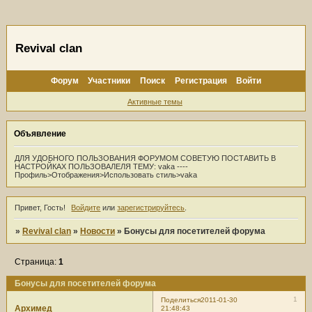
Revival clan
Форум
Участники
Поиск
Регистрация
Войти
Активные темы
Объявление
ДЛЯ УДОБНОГО ПОЛЬЗОВАНИЯ ФОРУМОМ СОВЕТУЮ ПОСТАВИТЬ В
НАСТРОЙКАХ ПОЛЬЗОВАЛЕЛЯ ТЕМУ: vaka ----
Профиль>Отображения>Использовать стиль>vaka
Привет, Гость!
Войдите
или
зарегистрируйтесь
.
»
Revival clan
»
Новости
»
Бонусы для посетителей форума
Страница:
1
Бонусы для посетителей форума
1
Поделиться
2011-01-30
Архимед
21:48:43