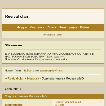
Revival clan
Форум
Участники
Поиск
Регистрация
Войти
Активные темы
Объявление
ДЛЯ УДОБНОГО ПОЛЬЗОВАНИЯ ФОРУМОМ СОВЕТУЮ ПОСТАВИТЬ В
НАСТРОЙКАХ ПОЛЬЗОВАЛЕЛЯ ТЕМУ: vaka ----
Профиль>Отображения>Использовать стиль>vaka
Привет, Гость!
Войдите
или
зарегистрируйтесь
.
»
Revival clan
»
Новости
»
Услуги клининга Москва и МО
Страница:
1
Услуги клининга Москва и МО
1
Поделиться
2023-10-22
dpppmogxeb
00:16:55