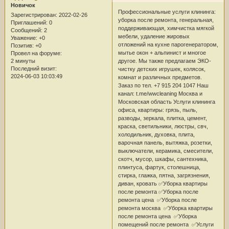
Новичок
Профессиональные услуги клининга:
Зарегистрирован
: 2022-02-26
уборка после ремонта, генеральная,
Приглашений:
0
поддерживающая, химчистка мягкой
Сообщений:
2
мебели, удаление жировых
Уважение:
+0
отложений на кухне парогенератором,
Позитив:
+0
мытье окон + альпинист и многое
Провел на форуме:
2 минуты
другое. Мы также предлагаем ЭКО-
Последний визит:
чистку детских игрушек, колясок,
2024-06-03 10:03:49
комнат и различных предметов.
Заказ по тел. +7 915 204 1047 Наш
канал: t.me/wwcleaning Москва и
Московская область Услуги клининга
офиса, квартиры: грязь, пыль,
разводы, зеркала, плитка, цемент,
краска, светильники, люстры, свч,
холодильник, духовка, плита,
варочная панель, вытяжка, розетки,
выключатели, керамика, смесители,
скотч, мусор, шкафы, сантехника,
плинтуса, фартук, столешница,
стирка, глажка, пятна, загрязнения,
диван, кровать ✅Уборка квартиры
после ремонта ✅Уборка после
ремонта цена ✅Уборка после
ремонта москва ✅Уборка квартиры
после ремонта цена ✅Уборка
помещений после ремонта ✅Услуги