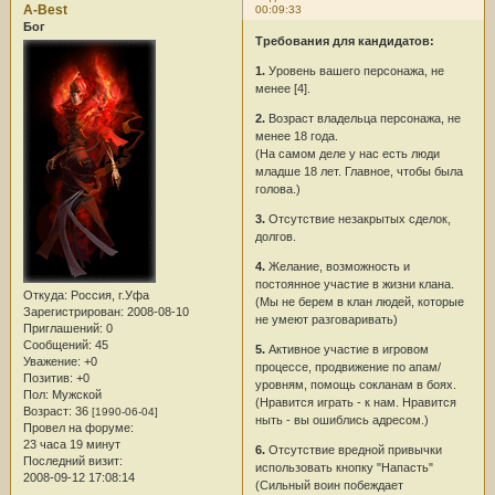
A-Best
00:09:33
Бог
Требования для кандидатов:
1.
Уровень вашего персонажа, не
менее [4].
2.
Возраст владельца персонажа, не
менее 18 года.
(На самом деле у нас есть люди
младше 18 лет. Главное, чтобы была
голова.)
3.
Отсутствие незакрытых сделок,
долгов.
4.
Желание, возможность и
постоянное участие в жизни клана.
Откуда:
Россия, г.Уфа
(Мы не берем в клан людей, которые
Зарегистрирован
: 2008-08-10
не умеют разговаривать)
Приглашений:
0
Сообщений:
45
5.
Активное участие в игровом
Уважение:
+0
процессе, продвижение по апам/
Позитив:
+0
уровням, помощь сокланам в боях.
Пол:
Мужской
(Нравится играть - к нам. Нравится
Возраст:
36
[1990-06-04]
ныть - вы ошиблись адресом.)
Провел на форуме:
23 часа 19 минут
6.
Отсутствие вредной привычки
Последний визит:
использовать кнопку "Напасть"
2008-09-12 17:08:14
(Сильный воин побеждает