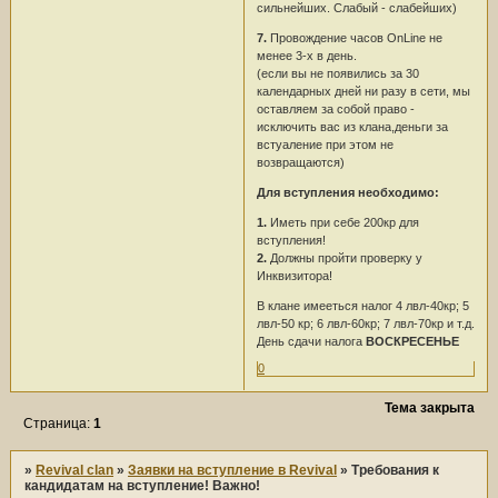
сильнейших. Слабый - слабейших)
7.
Провождение часов OnLine не
менее 3-х в день.
(если вы не появились за 30
календарных дней ни разу в сети, мы
оставляем за собой право -
исключить вас из клана,деньги за
встуаление при этом не
возвращаются)
Для вступления необходимо:
1.
Иметь при себе 200кр для
вступления!
2.
Должны пройти проверку у
Инквизитора!
В клане имееться налог 4 лвл-40кр; 5
лвл-50 кр; 6 лвл-60кр; 7 лвл-70кр и т.д.
День сдачи налога
ВОСКРЕСЕНЬЕ
0
Тема закрыта
Страница:
1
»
Revival clan
»
Заявки на вступление в Revival
»
Требования к
кандидатам на вступление! Важно!