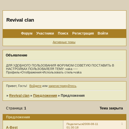
Revival clan
Форум
Участники
Поиск
Регистрация
Войти
Активные темы
Объявление
ДЛЯ УДОБНОГО ПОЛЬЗОВАНИЯ ФОРУМОМ СОВЕТУЮ ПОСТАВИТЬ В
НАСТРОЙКАХ ПОЛЬЗОВАЛЕЛЯ ТЕМУ: vaka ----
Профиль>Отображения>Использовать стиль>vaka
Привет, Гость!
Войдите
или
зарегистрируйтесь
.
»
Revival clan
»
Предложения
»
Предложения
Страница:
1
Тема закрыта
Предложения
1
Поделиться
2008-08-11
A-Best
01:30:18